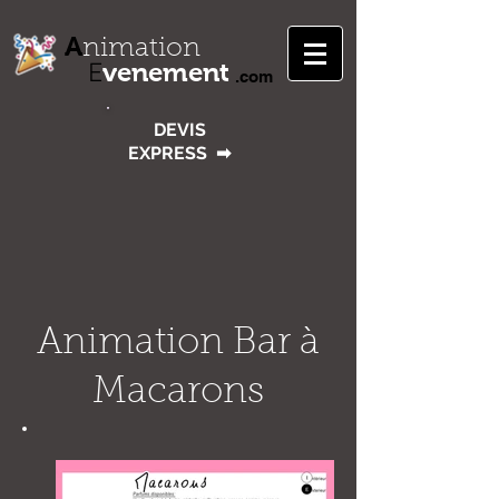
A
nimation
venement
E
.com
DEVIS
EXPRESS
➡
Animation Bar à
Macarons