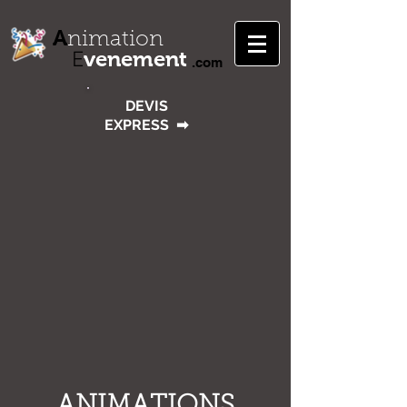
A
nimation
venement
E
.com
DEVIS
EXPRESS
➡
ANIMATIONS