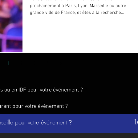
prochainement à Paris, Lyon, Marseille ou autre
grande ville de France, et êtes à la recherche...
1
2
3
4
is ou en IDF pour votre événement ?
urant pour votre événement ?
rseille pour votre événement
?
l