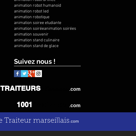
animation robot humanoid
animation robot led
animation robotique
animation soiree etudiante
animation soirée
animation soirées
animation souvenir
animation stand culinaire
animation stand de glace
Suivez nous !
TRAITEURS
Parisiens
.
com
Food Trucks
1001
.
com
e Traiteur marseillais
.com