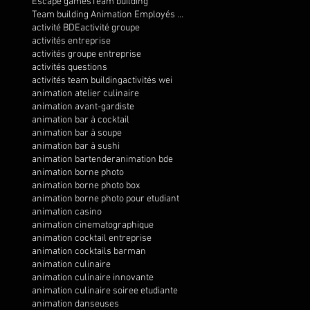
Escape games
Team building
Team building Animation Employés Communication Collaboration Plein air Développement personnel Diver
activité BDE
activité groupe
activités entreprise
activités groupe entreprise
activités questions
activités team building
activités wei
animation atelier culinaire
animation avant-gardiste
animation bar à cocktail
animation bar à soupe
animation bar à sushi
animation bartender
animation bde
animation borne photo
animation borne photo box
animation borne photo pour etudiant
animation casino
animation cinematographique
animation cocktail entreprise
animation cocktails barman
animation culinaire
animation culinaire innovante
animation culinaire soiree etudiante
animation danseuses