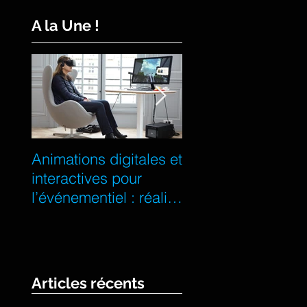
A la Une !
Animations digitales et
5 animations team
interactives pour
building pour votre
l’événementiel : réalité
événement
virtuelle, oculus rift,
d'entreprise
réalité a
Articles récents