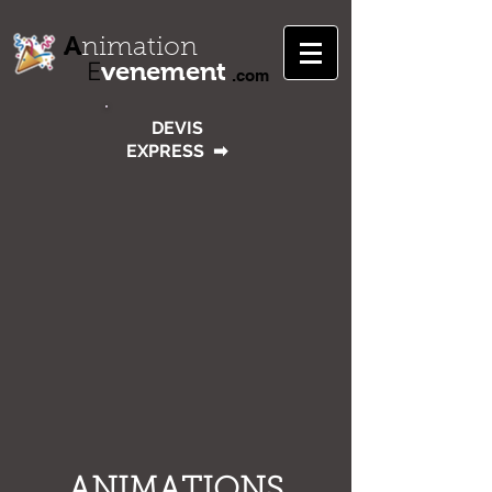
A
nimation
venement
E
.com
DEVIS
EXPRESS
➡
ANIMATIONS