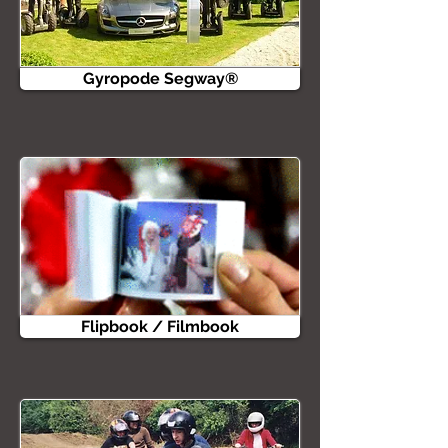
Gyropode Segway®
Flipbook / Filmbook