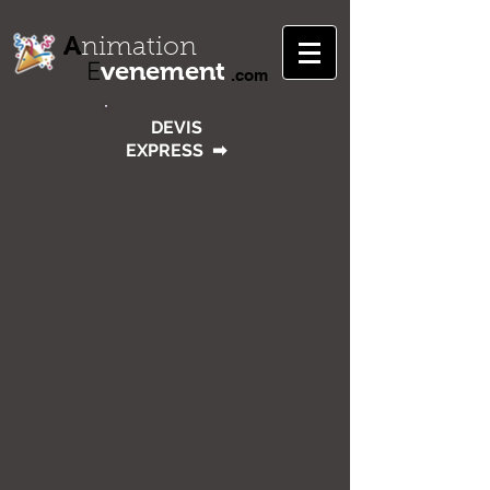
A
nimation
venement
E
.com
DEVIS
EXPRESS
➡