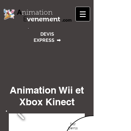
A
nimation
venement
E
.com
DEVIS
EXPRESS
➡
Animation Wii et
Xbox Kinect
Sur
Devis