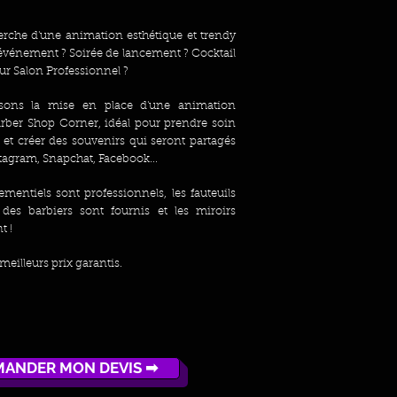
herche d'une animation esthétique et trendy
événement ? Soirée de lancement ? Cocktail
sur Salon Professionnel ?
ons la mise en place d'une animation
Barber Shop Corner, idéal pour prendre soin
 et créer des souvenirs qui seront partagés
stagram, Snapchat, Facebook...
mentiels sont professionnels, les fauteuils
des barbiers sont fournis et les miroirs
t !
meilleurs prix garantis.
ANDER MON DEVIS ➡