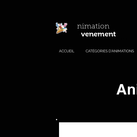
A
nimation
venement
E
.com
ACCUEIL
CATÉGORIES D'ANIMATIONS
An