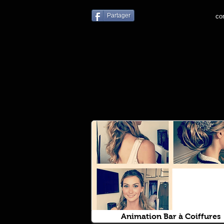
Partager
co
Animation Bar à Coiffures