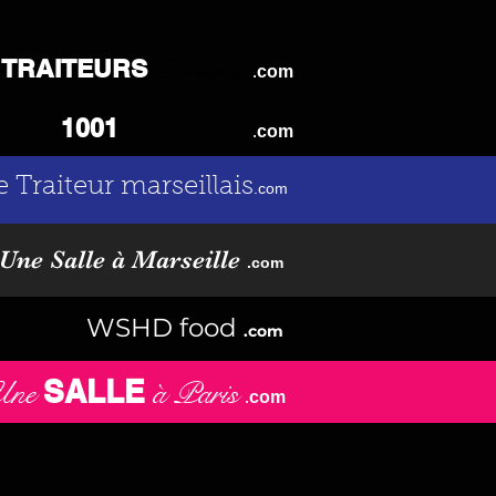
TRAITEURS
Parisiens
.
com
Food Trucks
1001
.
com
e Traiteur marseillais
.com
Une Salle à Marseille
.com
WSHD food
.com
SALLE
Une
à Paris
.
com