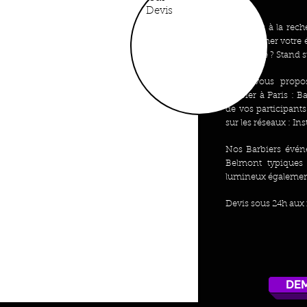
Devis
Vous êtes à la rec
pour animer votre 
entreprise ? Stand 
Nous vous propos
Barbier à Paris : 
de vos participants
sur les réseaux : In
Nos Barbiers événe
Belmont typiques 
lumineux égalemen
Devis sous 24h aux 
DEM