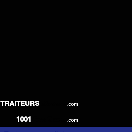
TRAITEURS
Parisiens
.
com
Food Trucks
1001
.
com