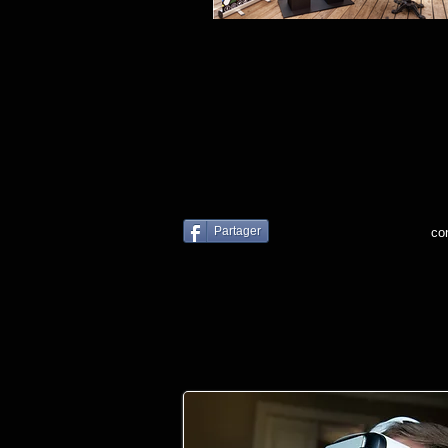
Partager
co