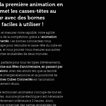
la première animation en
met les casses-têtes au
ur avec des bornes
aciles à utiliser !
 et mesurer votre rapidité, votre agilité
s de la compétition grâce à l'
animation
nectés
. Les bornes connectées vous
tape pour résoudre le casse-tête du cube en
, et vous pouvez vous mesurer aux autres
rties endiablées de deux minutes.
 parfaite pour tous les types d'événements,
rise aux fêtes d'anniversaire, en passant par
salons
. Avec des atouts tels que sa facilité
ôté intergénérationnel et sa possibilité de
rnes Cubes Connectés
est l'animation
nement réussi.
tre technicien animateur s'occupe de tout en
s. Aucune prise électrique n'est nécessaire
énement inférieure à 8 heures. Alors,
ur organiser des parties endiablées de