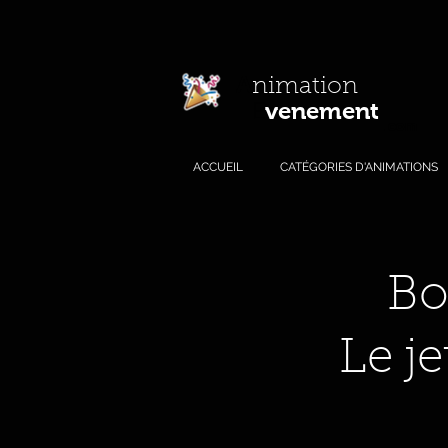
A
nimation
venement
E
.com
ACCUEIL
CATÉGORIES D'ANIMATIONS
Bo
Le j