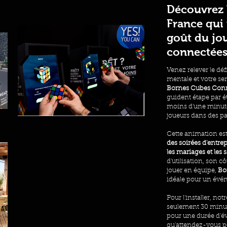
Découvrez 
France qui 
goût du jo
connectées f
Venez relever le défi
mentale et votre sen
Bornes Cubes Con
guident étape par é
moins d'une minute
joueurs dans des pa
Cette animation est
des soirées d'entrep
les mariages et les 
d'utilisation, son c
jouer en équipe,
Bo
idéale pour un évé
Pour l'installer, no
seulement 30 minute
pour une durée d'év
qu'attendez-vous po