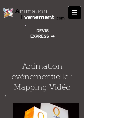
A
nimation
venement
E
.com
DEVIS
EXPRESS
➡
Animation
événementielle :
Mapping Vidéo