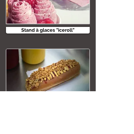
Stand à glaces "iceroll"
Stand à hot-dog (chariot)