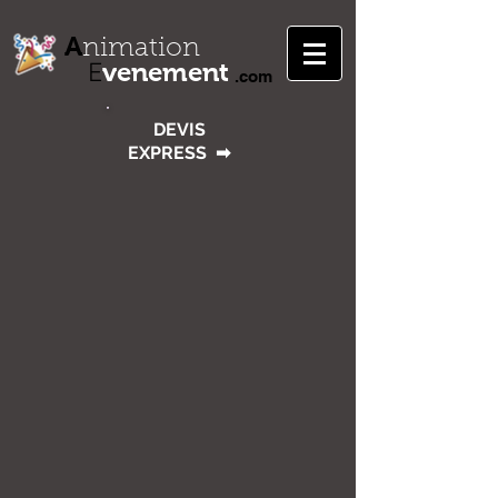
A
nimation
venement
E
.com
DEVIS
EXPRESS
➡