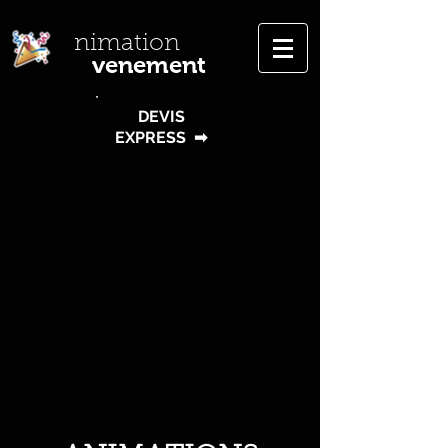
A
nimation
venement
E
.com
DEVIS
EXPRESS
➡