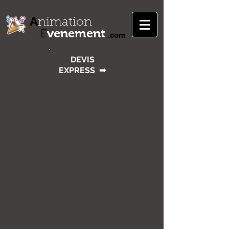
A
nimation
venement
E
.com
DEVIS
EXPRESS
➡