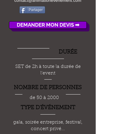
contact@animationevenement.com
Partager
DEMANDER MON DEVIS ➡
DUR
É
E
SET de 2h à toute la durée de
l'event
NOMBRE DE PERSONNES
de 50 à 2000
TYPE D'
ÉVÉ
NEMENT
gala, soirée entreprise, festival,
concert privé...