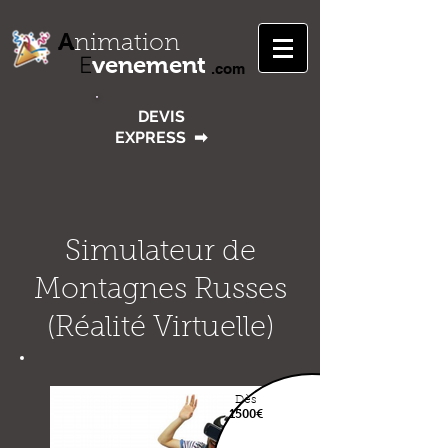
A
nimation
venement
E
.com
DEVIS
EXPRESS
➡
Simulateur de
Montagnes Russes
(Réalité Virtuelle)
Dès
1500€