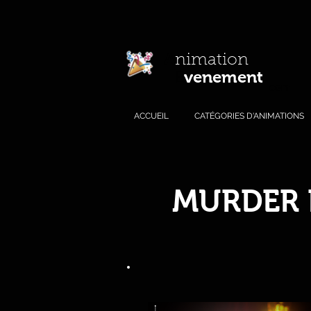
A
nimation
venement
E
.com
ACCUEIL
CATÉGORIES D'ANIMATIONS
MURDER P