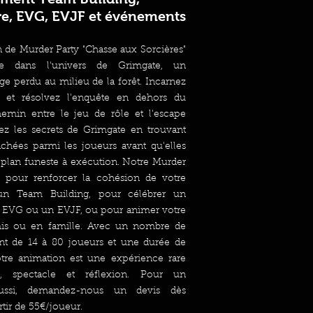
re, EVG, EVJF et événements
 de Murder Party "Chasse aux Sorcières"
te dans l'univers de Grimgate, un
ge perdu au milieu de la forêt. Incarnez
 et résolvez l'enquête en dehors du
emin entre le jeu de rôle et l'escape
z les secrets de Grimgate en trouvant
achées parmi les joueurs avant qu'elles
 plan funeste à exécution. Notre Murder
le pour renforcer la cohésion de votre
'un Team Building, pour célébrer un
n EVG ou un EVJF, ou pour animer votre
mis ou en famille. Avec un nombre de
lant de 14 à 80 joueurs et une durée de
otre animation est une expérience rare
, spectacle et réflexion. Pour un
ussi, demandez-nous un devis dès
tir de 55€/joueur.