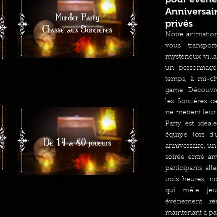
Anniversai
privés
Notre animation
vous transpor
mystérieux villa
Murder Party
un personnage
Animation Murder Party: Chasse aux
sorcières
temps, à mi-ch
game. Découvre
les Sorcières c
ne mettent leur
Party est idéa
équipe lors d
anniversaire, u
soirée entre a
participants al
Murder Party
trois heures, n
Animation Murder Party de 14 à 80 joueurs
qui mêle jeu
événement ré
maintenant à par