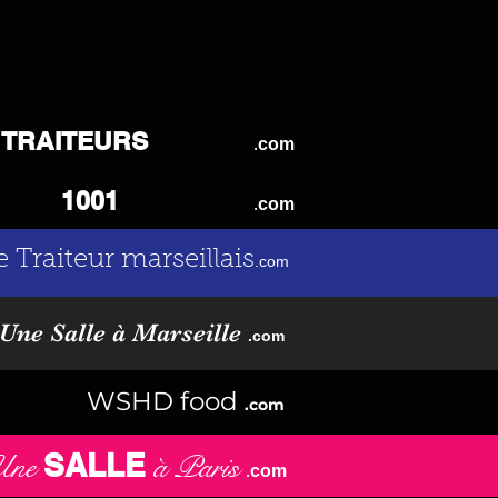
TRAITEURS
Parisiens
.
com
Food Trucks
1001
.
com
e Traiteur marseillais
.com
Une Salle à Marseille
.com
WSHD food
.com
SALLE
Une
à Paris
.
com