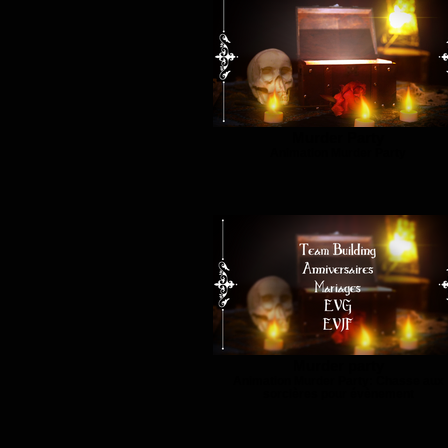
Murder Party
Animation Murder Party
Murder party
Animation Murder Party: Chasse aux
sorcières pour évènement