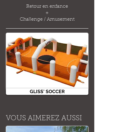
Retour en enfance
+
Challenge / Amusement
GLISS' SOCCER
VOUS AIMEREZ AUSSI