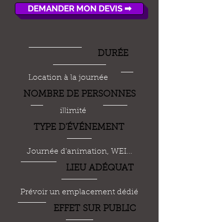
DEMANDER MON DEVIS ➡
DUR
É
E
Location à la journée
NOMBRE DE PERSONNES
illimité
TYPE D'
ÉVÉ
NEMENT
Journée d'animation, WEI...
LIEU AD
É
QUAT
Prévoir un emplacement dédié
EFFET SUR PUBLIC