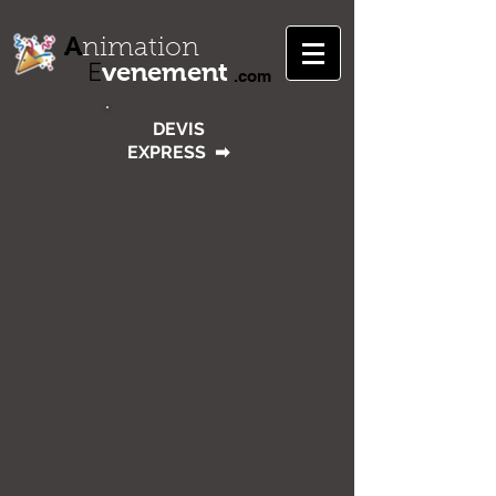
A
nimation
venement
E
.com
DEVIS
EXPRESS
➡