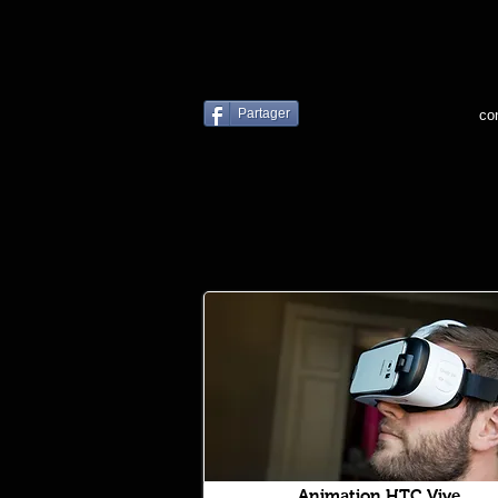
Partager
co
Animation HTC Vive