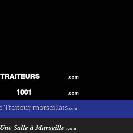
TRAITEURS
Parisiens
.
com
Food Trucks
1001
.
com
e Traiteur marseillais
.com
Une Salle à Marseille
.com