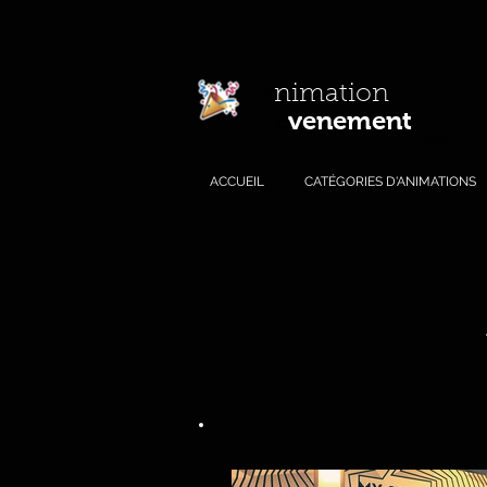
A
nimation
venement
E
.com
ACCUEIL
CATÉGORIES D'ANIMATIONS