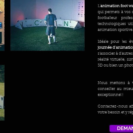
L'
animation foot wa
qui permets à vos 
footballeur pro
technologiques uti
animation sportive
Idéale pour les 
journée d’animati
s'associer à d'autr
réalité virtuelle,
3D ou bien un phot
Nous mettons à vo
conseiller au mie
exceptionnel !
Contactez-nous af
votre besoin et y ré
DEMAN