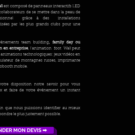
ll
est composé de panneaux interactifs LED
collaborateurs de se mettre dans la peau de
fessionnel grâce à des installations
lisées par les plus grands clubs pour une
.
événements team building
, family day ou
on en
entreprise
, l’animation foot Wall peut
es animations technologiques: jeux vidéos en
 simulateur de montagnes russes, imprimante
obooth mobile.
tre disposition notre savoir pour vous
ux et faire de votre événement un instant
in que nous puissions identifier au mieux
pondre le plus justement possible.
DER MON DEVIS ➡