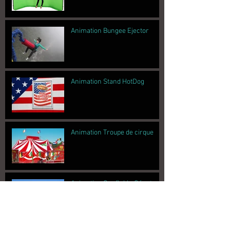
Animation Bungee Ejector
Animation Stand HotDog
Animation Troupe de cirque
Animation Gonflable Géant