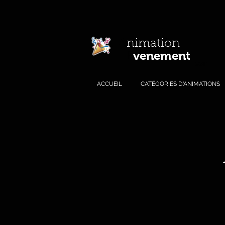
A
nimation
venement
E
.com
ACCUEIL
CATÉGORIES D'ANIMATIONS