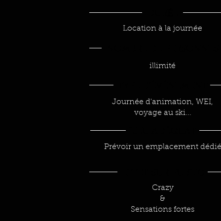
DUR
É
E
Location à la journée
NOMBRE DE PERSONNES
illimité
TYPE D'
ÉVÉ
NEMENT
Journée d'animation, WEI,
voyage au ski...
LIEU AD
É
QUAT
Prévoir un emplacement dédi
EFFET SUR PUBLIC
Crazy
&
Sensations fortes