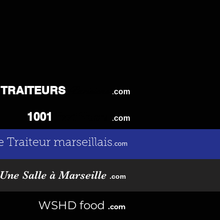
TRAITEURS
Parisiens
.
com
Food Trucks
1001
.
com
e Traiteur marseillais
.com
Une Salle à Marseille
.com
WSHD food
.com