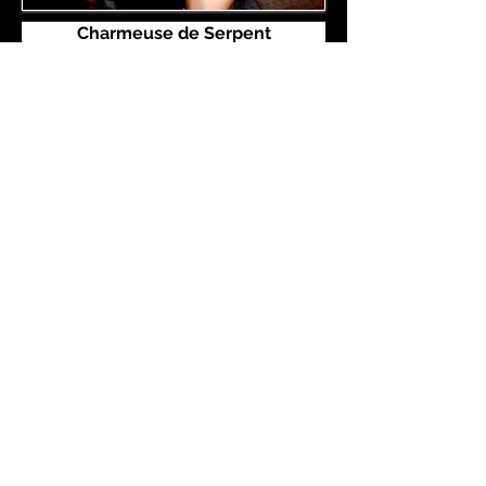
Charmeuse de Serpent
Chameau / Dromadaire
TRAITEURS
Parisiens
.
com