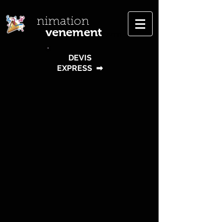
A
nimation
venement
E
.com
DEVIS
EXPRESS
➡