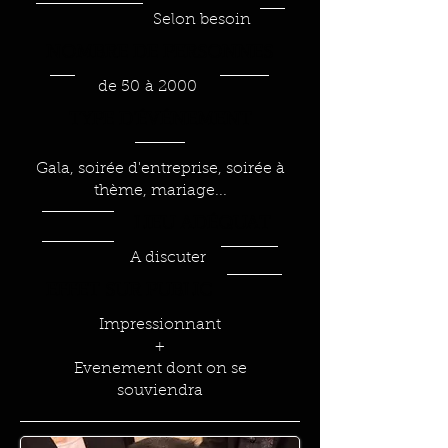
Selon besoin
NOMBRE DE PERSONNES
de 50 à 2000
TYPE D'
ÉVÉ
NEMENT
Gala, soirée d'entreprise, soirée à
thème, mariage...
LIEU AD
É
QUAT
A discuter
EFFET SUR PUBLIC
Impressionnant
+
Evenement dont on se
souviendra