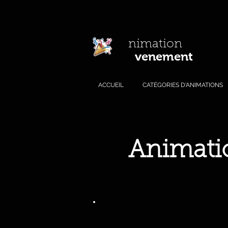
A
nimation
venement
E
.com
ACCUEIL
CATÉGORIES D'ANIMATIONS
Animatio