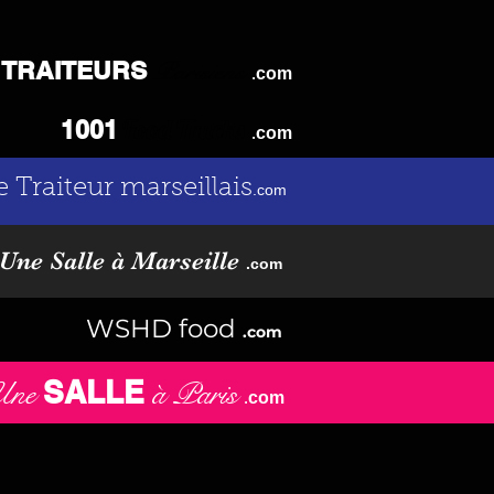
TRAITEURS
Parisiens
.
com
Food Trucks
1001
.
com
e Traiteur marseillais
.com
Une Salle à Marseille
.com
WSHD food
.com
SALLE
Une
à Paris
.
com