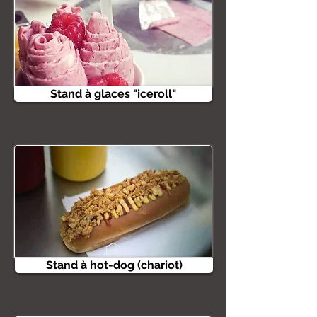
Stand à glaces "iceroll"
Stand à hot-dog (chariot)