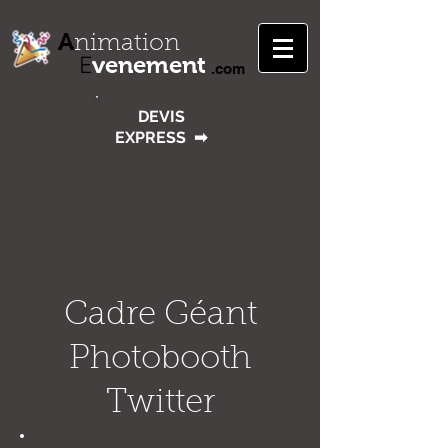
A
nimation
venement
E
.com
DEVIS
EXPRESS
➡
Cadre Géant
Photobooth
Twitter