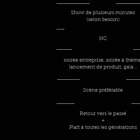
DUR
É
E
Show de plusieurs minutes
(selon besoin)
NOMBRE DE PERSONNES
NC
TYPE D'
ÉVÉ
NEMENT
soirée entreprise, soirée à thème
lancement de produit, gala...
LIEU AD
É
QUAT
Scène préférable
EFFET SUR PUBLIC
Retour vers le passé
+
Plaît à toutes les générations