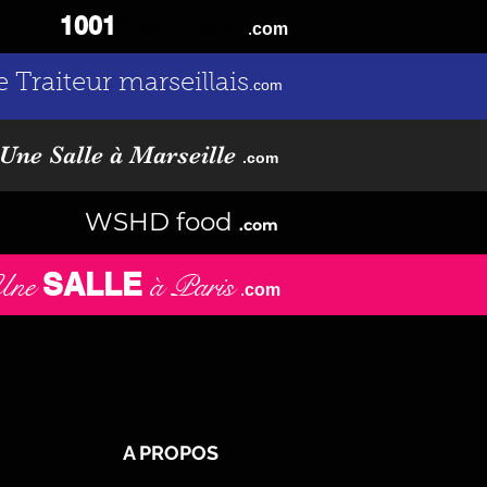
Food Trucks
1001
.
com
e Traiteur marseillais
.com
Une Salle à Marseille
.com
WSHD food
.com
SALLE
Une
à Paris
.
com
A PROPOS