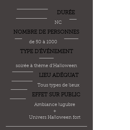
DUR
É
E
NC
NOMBRE DE PERSONNES
de 50 à 1000
TYPE D'
ÉVÉ
NEMENT
soirée à thème d'Halloween
LIEU AD
É
QUAT
Tous types de lieux
EFFET SUR PUBLIC
Ambiance lugubre
+
Univers Halloween fort