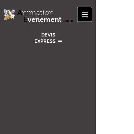
A
nimation
venement
E
.com
DEVIS
EXPRESS
➡