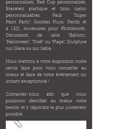
personnalisés, Red Cup personnalisés,
Bracelets plastique et tissu (satin)
personnalisables, Pack "Super
Paint Party", Goodies Fluos, Festifs et
à LED, Accesoires pour Photobooth,
Décoration de salle "Ballons",
"Halloween", "Noël" ou "Plage", Sculpture
sur Glace ou sur Sable...
Nous mettons à votre disposition notre
savoir faire pour vous conseiller au
mieux et faire de votre événement un
instant exceptionnel !
Contactez-nous afin que nous
puissions identifier au mieux votre
besoin et y répondre le plus justement
possible.