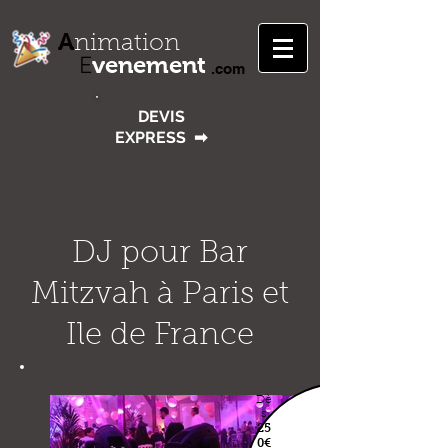
A
nimation
venement
E
.com
DEVIS
EXPRESS
➡
DJ pour Bar
Mitzvah à Paris et
Ile de France
Dè
s
25
0€