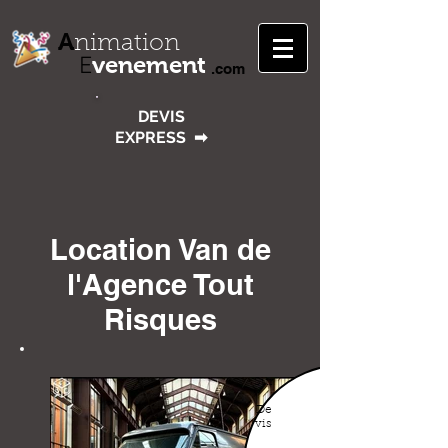
A
nimation
venement
E
.com
DEVIS
EXPRESS
➡
Location Van de
l'Agence Tout
Risques
Sur
De
vis