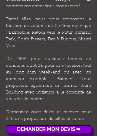
nombreuses animations étonnantes !
Parmi elles, nous vous proposons la
location de voitures de Cinéma mythique
: Batmobile, Retour vers le Futur, Jurassic
Park, Gosth Busters, Fast & Furious, Miami
Vice...
De 250€ pour quelques heures de
conduite, à 2500€ pour une location tout
au long d'un week-end ou avec un
animteur (exemple : Batman)... Nous
proposons également un format Team
Building avec initiation à la conduite de
voitures de cinéma.
Demandez votre devis et recevez sous
24h une proposition détaillée et tarifée.
DEMANDER MON DEVIS ➡