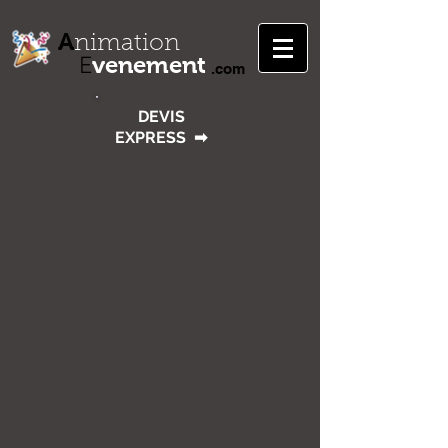
A
nimation
venement
E
.com
DEVIS
EXPRESS
➡