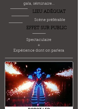
gala, séminaire...
LIEU AD
É
QUAT
Scène préférable
EFFET SUR PUBLIC
Spectaculaire
+
Expérience dont on parlera