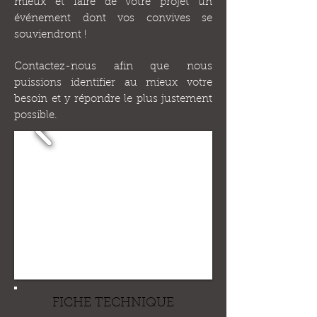
mieux et faire de votre projet un
événement dont vos convives se
souviendront !
Contactez-nous afin que nous
puissions identifier au mieux votre
besoin et y répondre le plus justement
possible.
FICHE TECHNIQUE