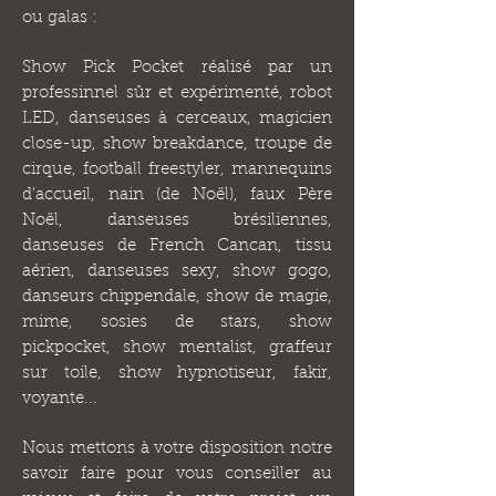
ou galas :
Show Pick Pocket réalisé par un
professinnel sûr et expérimenté, robot
LED, danseuses à cerceaux, magicien
close-up, show breakdance, troupe de
cirque, football freestyler, mannequins
d'accueil, nain (de Noël), faux Père
Noël, danseuses brésiliennes,
danseuses de French Cancan, tissu
aérien, danseuses sexy, show gogo,
danseurs chippendale, show de magie,
mime, sosies de stars, show
pickpocket, show mentalist, graffeur
sur toile, show hypnotiseur, fakir,
voyante...
Nous mettons à votre disposition notre
savoir faire pour vous conseiller au