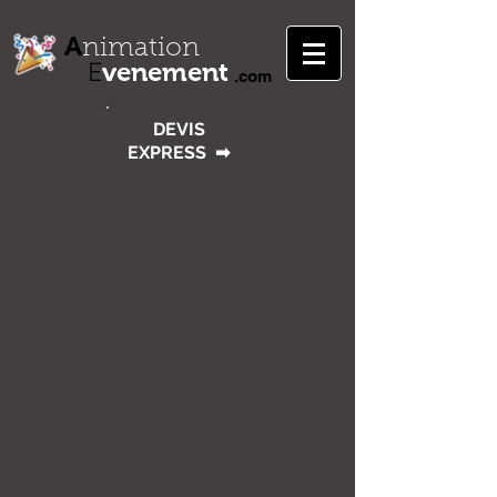
A
nimation
venement
E
.com
DEVIS
EXPRESS
➡