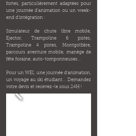
fortes, particulièrement adaptées pour
une journée d'animation ou un week-
end d'intégration :
Simulateur de chute libre mobile,
Ejector, Trampoline 6 pistes,
Trampoline 4 pistes, Montgolfière,
parcours aventure mobile, manège de
fête foraine, auto-tomponneuses...
Pour un WEI, une journée d'animation,
un voyage au ski étudiant... Demandez
votre devis et recevez-le sous 24H !