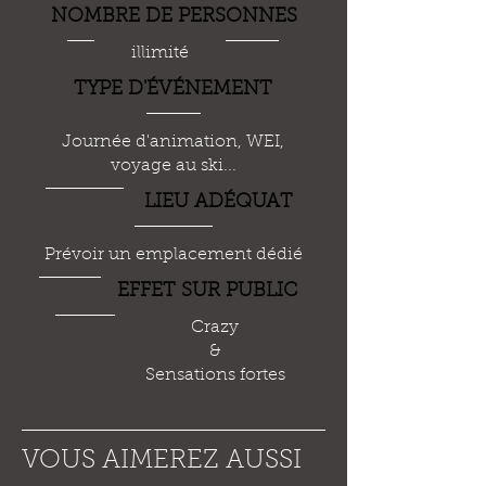
NOMBRE DE PERSONNES
illimité
TYPE D'
ÉVÉ
NEMENT
Journée d'animation, WEI,
voyage au ski...
LIEU AD
É
QUAT
Prévoir un emplacement dédié
EFFET SUR PUBLIC
Crazy
&
Sensations fortes
VOUS AIMEREZ AUSSI