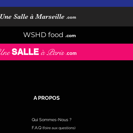
Une Salle à Marseille
.com
WSHD food
.com
SALLE
Une
à Paris
.
com
A PROPOS
Qui Sommes-Nous ?
F.A.Q
(foire aux questions)