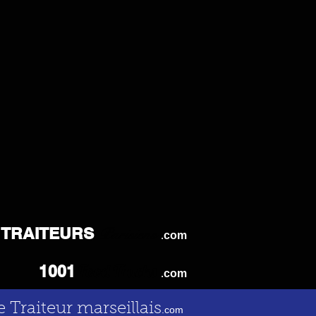
TRAITEURS
Parisiens
.
com
Food Trucks
1001
.
com
e Traiteur marseillais
.com