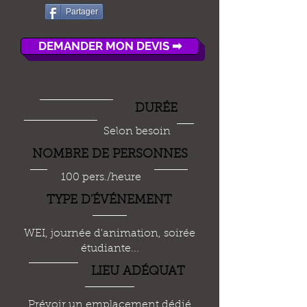
Partager
DEMANDER MON DEVIS ➡
DUR
É
E
Selon besoin
NOMBRE DE PERSONNES
100 pers./heure
TYPE D'
ÉVÉ
NEMENT
WEI, journée d'animation, soirée
étudiante...
LIEU AD
É
QUAT
Prévoir un emplacement dédié