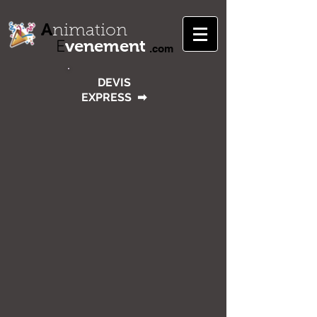
A
nimation
venement
E
.com
DEVIS
EXPRESS
➡