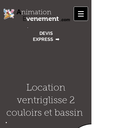
A
nimation
venement
E
.com
DEVIS
EXPRESS
➡
Location
ventriglisse 2
couloirs et bassin