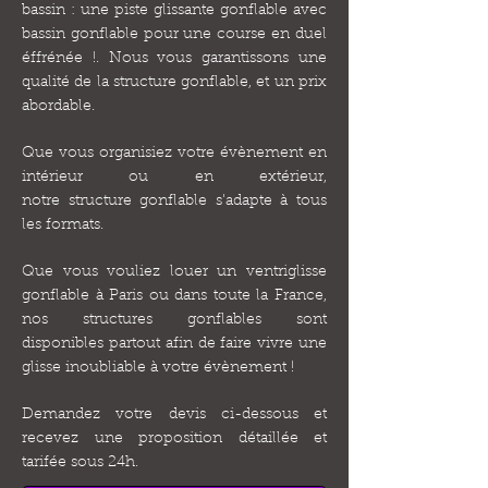
bassin : une piste glissante gonflable avec
bassin gonflable pour une course en duel
éffrénée !. Nous vous garantissons une
qualité de la structure gonflable, et un prix
abordable.
Que vous organisiez votre évènement en
intérieur ou en extérieur,
notre structure gonflable s'adapte à tous
les formats.
Que vous vouliez louer un ventriglisse
gonflable à Paris ou dans toute la France,
nos structures gonflables sont
disponibles partout afin de faire vivre une
glisse inoubliable à votre évènement !
Demandez votre devis ci-dessous et
recevez une proposition détaillée et
tarifée sous 24h.