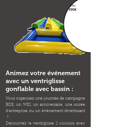
Dès
390€
Animez votre événement
avec un ventriglisse
gonflable avec bassin :
Vous organisez une journée de campagne
BDE, un WEI, un anniversaire, une soirée
d'entreprise ou un évènement divertissant
?
Découvrez le ventriglisse 2 couloirs avec