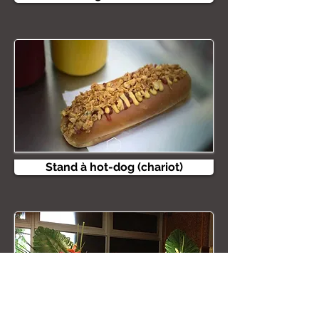
Stand à hot-dog (chariot)