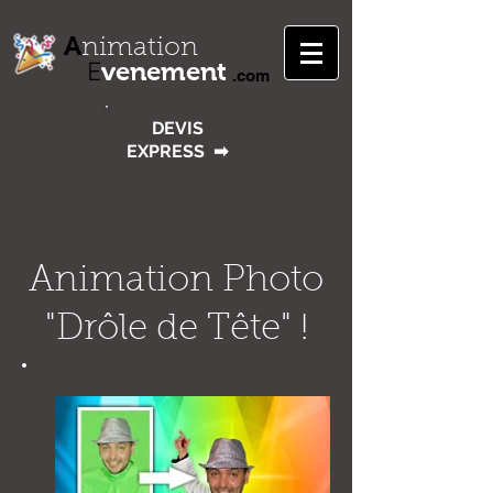
A
nimation
venement
E
.com
DEVIS
EXPRESS
➡
Animation Photo
"Drôle de Tête" !