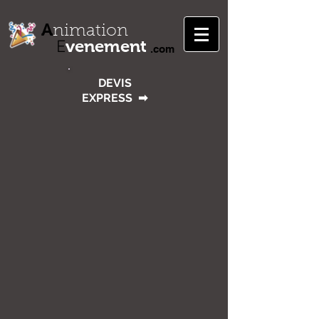
A
nimation
venement
E
.com
DEVIS
EXPRESS
➡