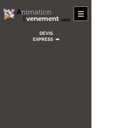
A
nimation
venement
E
.com
DEVIS
EXPRESS
➡