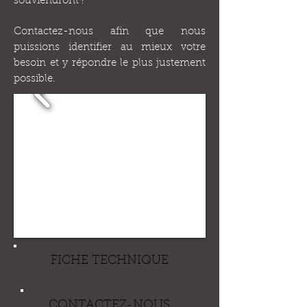
souviendront !
Contactez-nous afin que nous
puissions identifier au mieux votre
besoin et y répondre le plus justement
possible.
FICHE TECHNIQUE
CONTACTEZ-NOUS