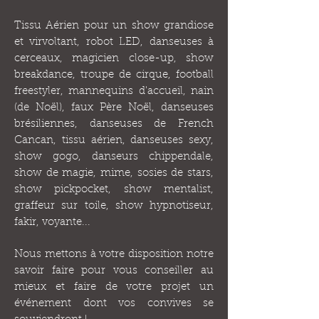
Tissu Aérien pour un show grandiose
et virvoltant, robot LED, danseuses à
cerceaux, magicien close-up, show
breakdance, troupe de cirque, football
freestyler, mannequins d'accueil, nain
(de Noël), faux Père Noël, danseuses
brésiliennes, danseuses de French
Cancan, tissu aérien, danseuses sexy,
show gogo, danseurs chippendale,
show de magie, mime, sosies de stars,
show pickpocket, show mentalist,
graffeur sur toile, show hypnotiseur,
fakir, voyante...
Nous mettons à votre disposition notre
savoir faire pour vous conseiller au
mieux et faire de votre projet un
événement dont vos convives se