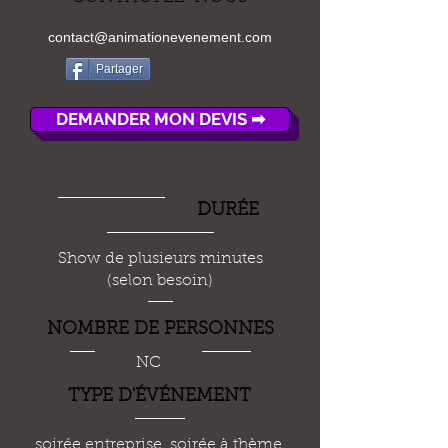
contact@animationevenement.com
Partager
DEMANDER MON DEVIS ➡
DUR
É
E
Show de plusieurs minutes
(selon besoin)
NOMBRE DE PERSONNES
NC
TYPE D'
ÉVÉ
NEMENT
soirée entreprise, soirée à thème,