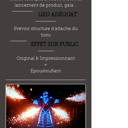
lancement de produit, gala...
LIEU AD
É
QUAT
Prévoir structure d'attache du
tissu
EFFET SUR PUBLIC
Original & Impressionnant
+
Epoustouflant