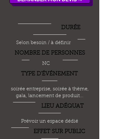
DUR
É
E
Selon besoin / à définir
NOMBRE DE PERSONNES
NC
TYPE D'
ÉVÉ
NEMENT
soirée entreprise, soirée à thème,
gala, lancement de produit...
LIEU AD
É
QUAT
Prévoir un espace dédié
EFFET SUR PUBLIC