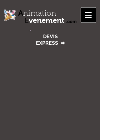
A
nimation
venement
E
.com
DEVIS
EXPRESS
➡