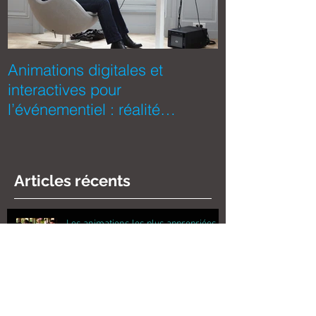
Animations digitales et
5 animations 
interactives pour
pour votre é
l’événementiel : réalité
d'entreprise
virtuelle, oculus rift, réalité a
Articles récents
Les animations les plus appropriées
pour les événements de team building